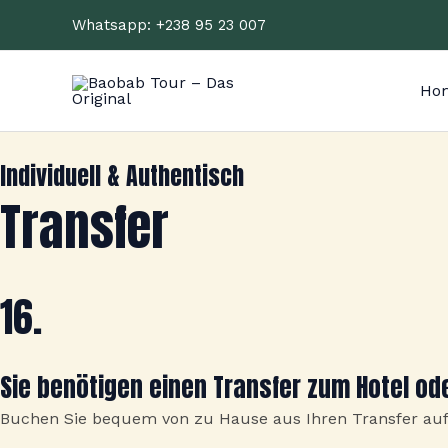
Zum
Whatsapp:
+238 95 23 007
Inhalt
springen
Ho
Individuell & Authentisch
Transfer
16.
Sie benötigen einen Transfer zum Hotel od
Buchen Sie bequem von zu Hause aus Ihren Transfer auf 