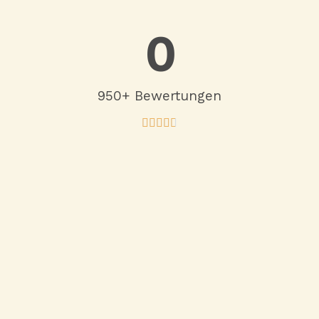
0
950+ Bewertungen
4





.
7
/
5