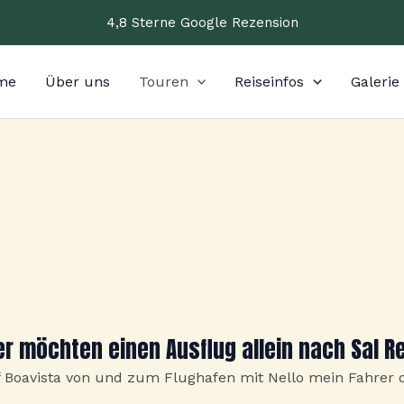
4,8 Sterne Google Rezension
me
Über uns
Touren
Reiseinfos
Galerie
er möchten einen Ausflug allein nach Sal 
Boavista von und zum Flughafen mit Nello mein Fahrer d