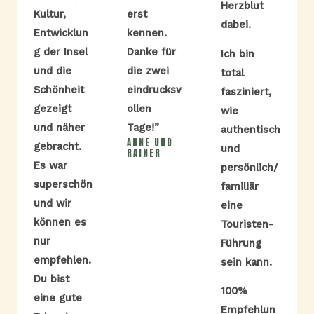
Herzblut
Kultur,
erst
dabei.
Entwicklun
kennen.
g der Insel
Danke für
Ich bin
und die
die zwei
total
Schönheit
eindrucksv
fasziniert,
gezeigt
ollen
wie
und näher
Tage!”
authentisch
ANNE UND
gebracht.
und
RAINER
Es war
persönlich/
superschön
familiär
und wir
eine
können es
Touristen-
nur
Führung
empfehlen.
sein kann.
Du bist
100%
eine gute
Empfehlun