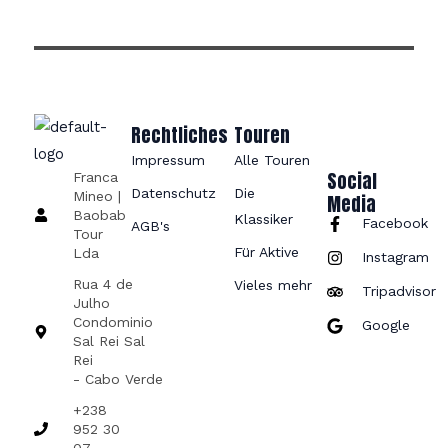
*
Rechtliches
Touren
Impressum
Alle Touren
Social
Franca
Datenschutz
Die
Mineo |
Media
Baobab
Klassiker
Facebook
AGB's
Tour
Für Aktive
Lda
Instagram
Rua 4 de
Vieles mehr
Tripadvisor
Julho
Condominio
Google
Sal Rei Sal
Rei
- Cabo Verde
+238
952 30
07