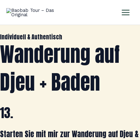
Zum
Main
Inhalt
Men
springen
Individuell & Authentisch
Wanderung auf
Djeu + Baden
13.
Starten Sie mit mir zur Wanderung auf Djeu &