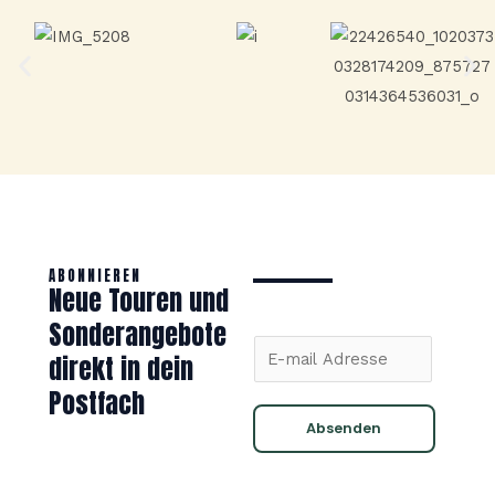
ABONNIEREN
Neue Touren und
Sonderangebote
E
direkt in dein
m
Postfach
a
Absenden
i
l